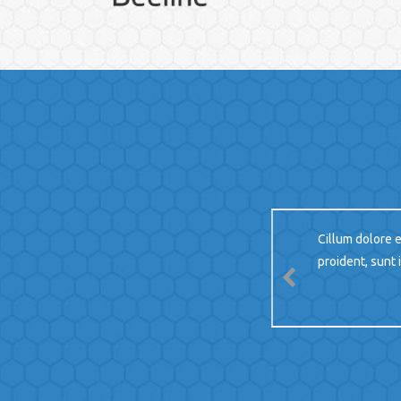
do eiusmod
Сillum dolore e
d minim veniam,
proident, sunt 
a commodo