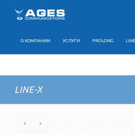
О KOМПАНИИ
УCЛУГИ
PROLONG
LIN
LINE-X