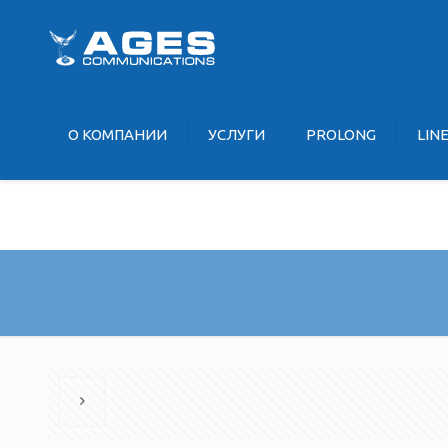
О KOМПАНИИ
УCЛУГИ
PROLONG
LIN