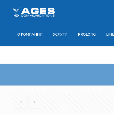
О KOМПАНИИ
УCЛУГИ
PROLONG
LIN